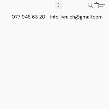
077 948 63 20
info.livra.ch@gmail.com