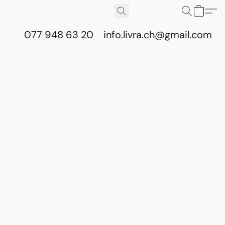
077 948 63 20
info.livra.ch@gmail.com