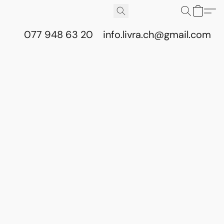
077 948 63 20
info.livra.ch@gmail.com