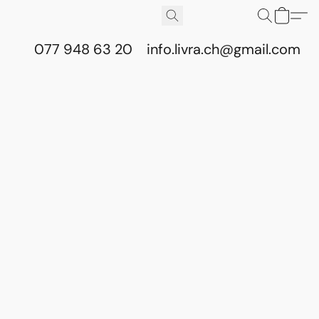
077 948 63 20
info.livra.ch@gmail.com