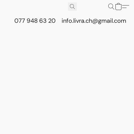
077 948 63 20
info.livra.ch@gmail.com