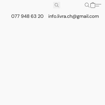
077 948 63 20
info.livra.ch@gmail.com