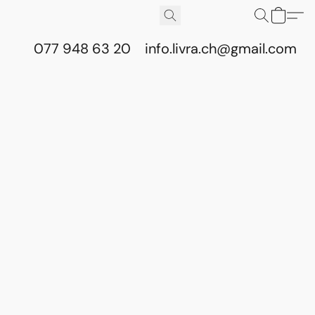
077 948 63 20
info.livra.ch@gmail.com