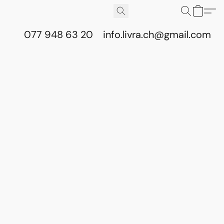
077 948 63 20
info.livra.ch@gmail.com