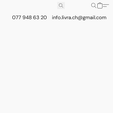
077 948 63 20
info.livra.ch@gmail.com