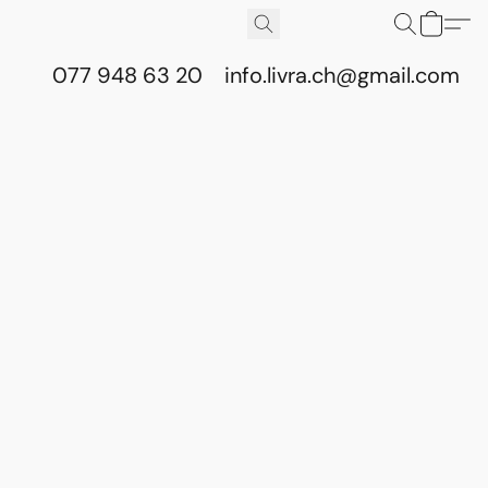
077 948 63 20
info.livra.ch@gmail.com