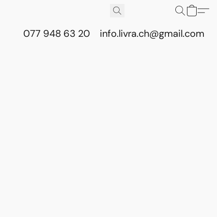
077 948 63 20
info.livra.ch@gmail.com