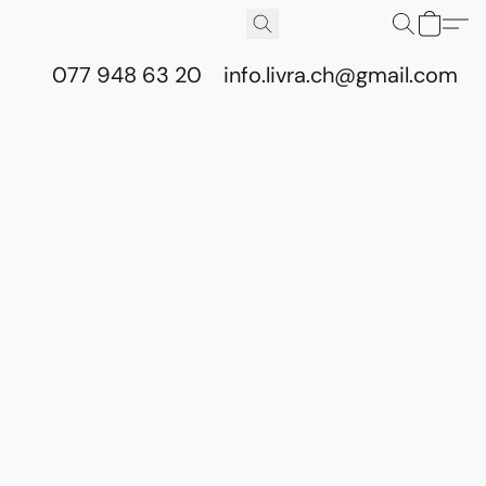
077 948 63 20
info.livra.ch@gmail.com