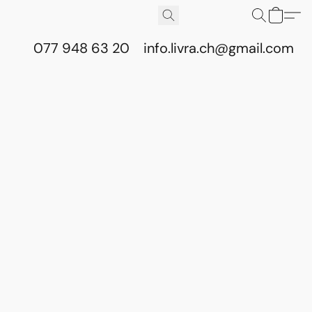
077 948 63 20
info.livra.ch@gmail.com