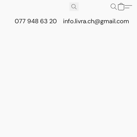
077 948 63 20
info.livra.ch@gmail.com