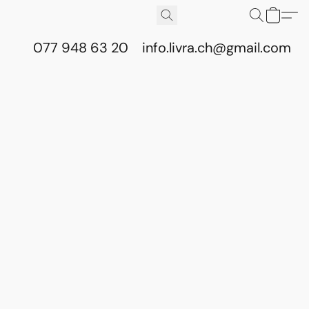
077 948 63 20
info.livra.ch@gmail.com