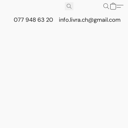
077 948 63 20
info.livra.ch@gmail.com