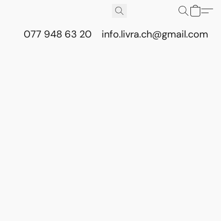
077 948 63 20
info.livra.ch@gmail.com