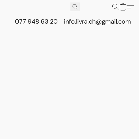
077 948 63 20
info.livra.ch@gmail.com