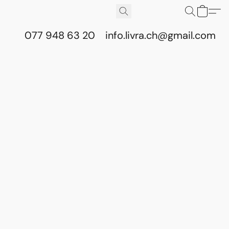
077 948 63 20
info.livra.ch@gmail.com