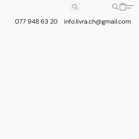
077 948 63 20
info.livra.ch@gmail.com