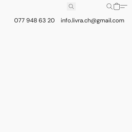
077 948 63 20
info.livra.ch@gmail.com