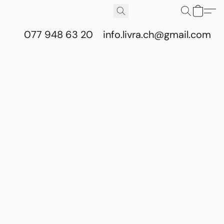
077 948 63 20
info.livra.ch@gmail.com