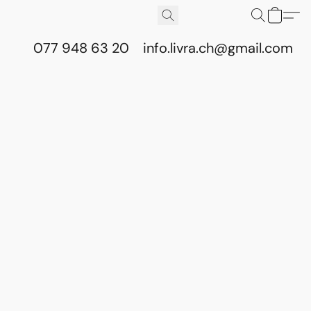
077 948 63 20
info.livra.ch@gmail.com