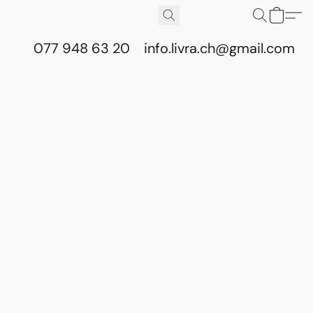
077 948 63 20
info.livra.ch@gmail.com