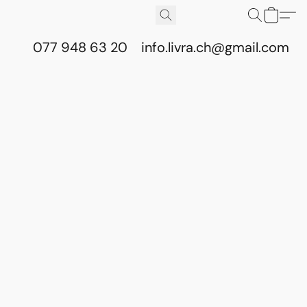
077 948 63 20
info.livra.ch@gmail.com