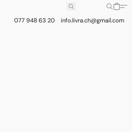
077 948 63 20
info.livra.ch@gmail.com