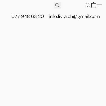
077 948 63 20
info.livra.ch@gmail.com