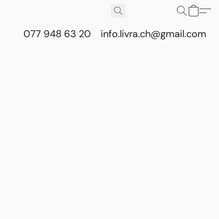
077 948 63 20
info.livra.ch@gmail.com