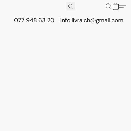
077 948 63 20
info.livra.ch@gmail.com