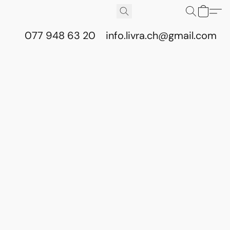
077 948 63 20
info.livra.ch@gmail.com