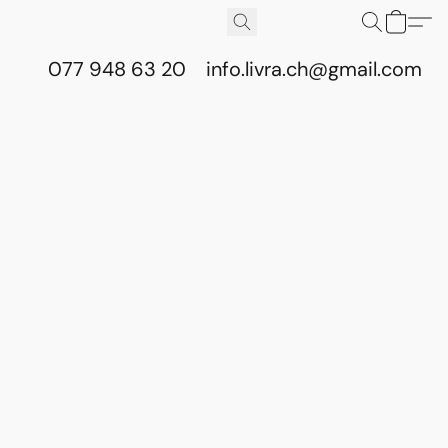
077 948 63 20
info.livra.ch@gmail.com