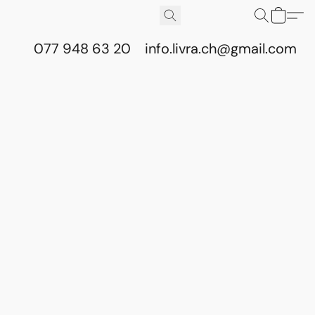
077 948 63 20
info.livra.ch@gmail.com