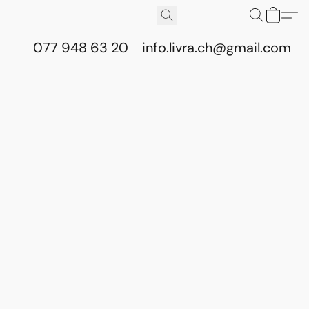
077 948 63 20
info.livra.ch@gmail.com