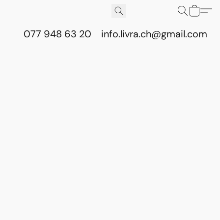
077 948 63 20
info.livra.ch@gmail.com