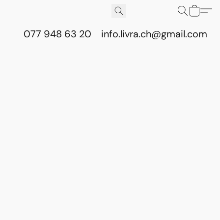
077 948 63 20
info.livra.ch@gmail.com