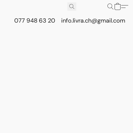
077 948 63 20
info.livra.ch@gmail.com