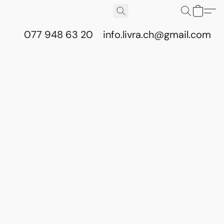
077 948 63 20
info.livra.ch@gmail.com