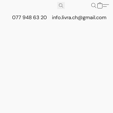
077 948 63 20
info.livra.ch@gmail.com