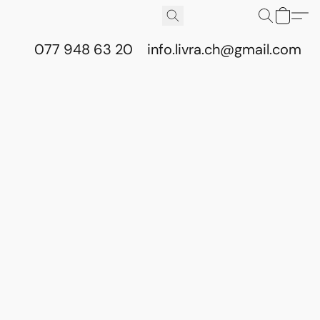
077 948 63 20
info.livra.ch@gmail.com