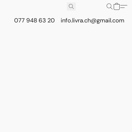
077 948 63 20
info.livra.ch@gmail.com