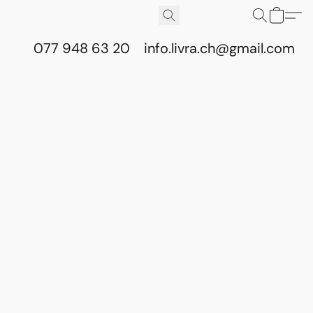
077 948 63 20
info.livra.ch@gmail.com