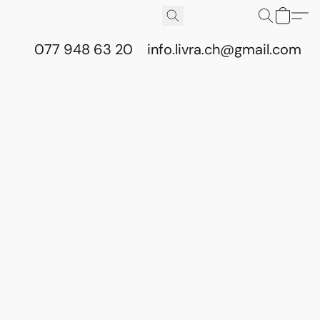
077 948 63 20
info.livra.ch@gmail.com