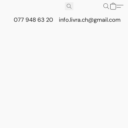
077 948 63 20
info.livra.ch@gmail.com