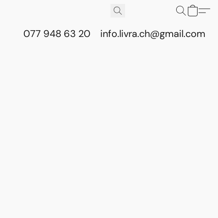
077 948 63 20
info.livra.ch@gmail.com