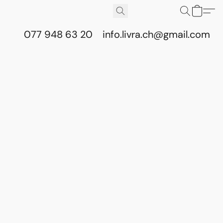
077 948 63 20
info.livra.ch@gmail.com