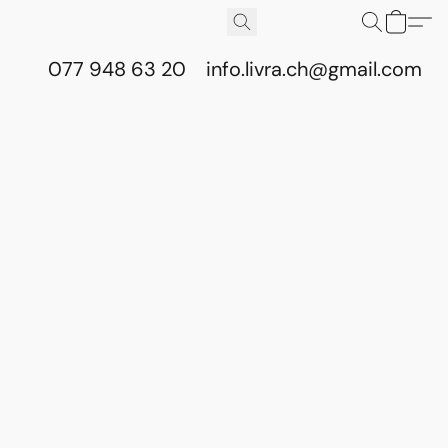
077 948 63 20
info.livra.ch@gmail.com