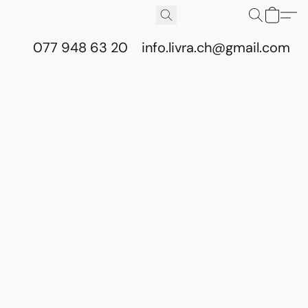
077 948 63 20
info.livra.ch@gmail.com