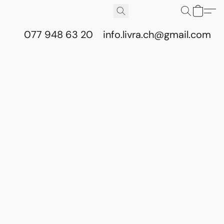
077 948 63 20
info.livra.ch@gmail.com