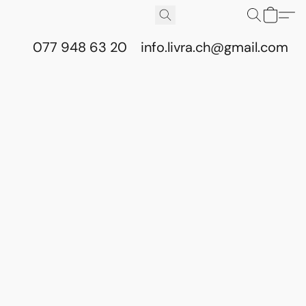
077 948 63 20
info.livra.ch@gmail.com