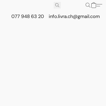
077 948 63 20
info.livra.ch@gmail.com